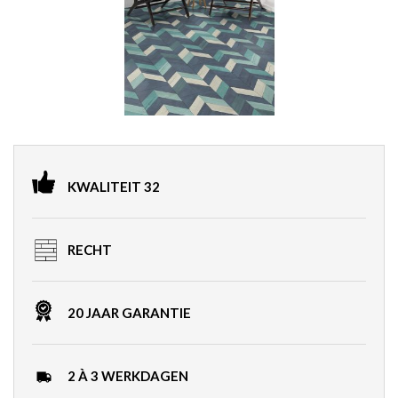
the
images
gallery
Skip
to
KWALITEIT 32
the
beginning
of
RECHT
the
images
gallery
20 JAAR GARANTIE
2 À 3 WERKDAGEN