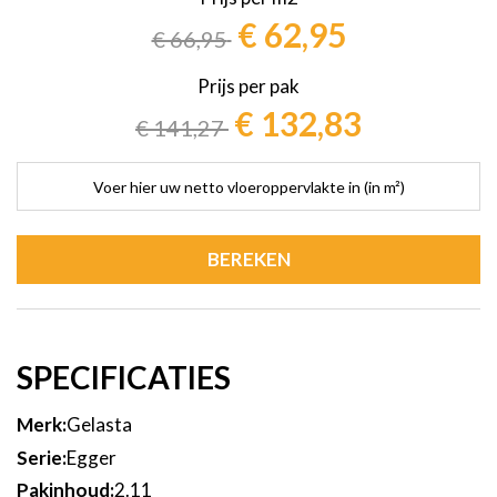
€ 141,27
€ 132,83
€ 62,95
€ 66,95
€ 66,95
€ 62,95
€ 132,83
€ 141,27
BEREKEN
SPECIFICATIES
Meer
Gelasta
informatie
Egger
2.11