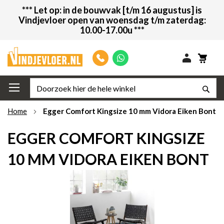
Ga
*** Let op: in de bouwvak [t/m 16 augustus] is
direct
Vindjevloer open van woensdag t/m zaterdag:
door
10.00-17.00u ***
naar
de
inhoud
Mijn w
Zoeken
Zoe
Home
Egger Comfort Kingsize 10 mm Vidora Eiken Bont
EGGER COMFORT KINGSIZE
10 MM VIDORA EIKEN BONT
Skip
to
the
end
of